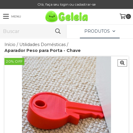
Olá, faça seu login ou cadastrar-se
MENU
0
PRODUTOS
Início
/
Utilidades Domésticas
/
Aparador Peso para Porta - Chave
20
%
OFF