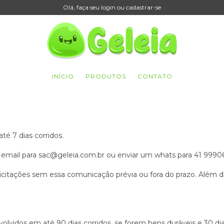
Olá, faça seu login ou cadastrar-se
INÍCIO
PRODUTOS
CONTATO
té 7 dias corridos.
m email para
sac@geleia.com.br
ou enviar um whats para 41 9990
licitações sem essa comunicação prévia ou fora do prazo. Além d
vidos em até 90 dias corridos, se forem bens duráveis e 30 dias