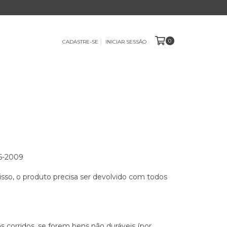
0
CADASTRE-SE
INICIAR SESSÃO
6-2009
isso, o produto precisa ser devolvido com todos
 corridos, se forem bens não duráveis (por