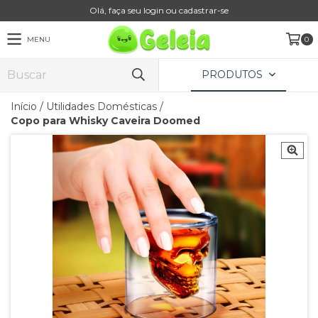
Olá, faça seu login ou cadastrar-se
MENU
0
PRODUTOS
Início
/
Utilidades Domésticas
/
Copo para Whisky Caveira Doomed