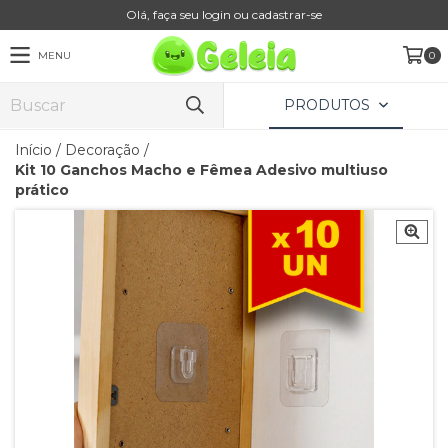
Olá, faça seu login ou cadastrar-se
MENU
0
PRODUTOS
Início
/
Decoração
/
Kit 10 Ganchos Macho e Fêmea Adesivo multiuso
prático