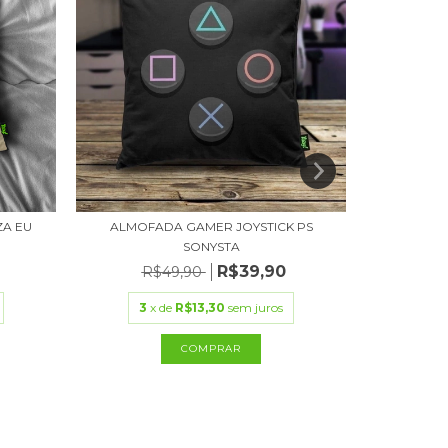
A EU
ALMOFADA GAMER JOYSTICK PS
AL
SONYSTA
R
R$39,90
R$49,90
3
x
3
x de
R$13,30
sem juros