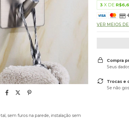
3
X DE
R$6,
VER MEIOS D
Compra p
Seus dados
Trocas e 
Se não gos
al, sem furos na parede, instalação sem