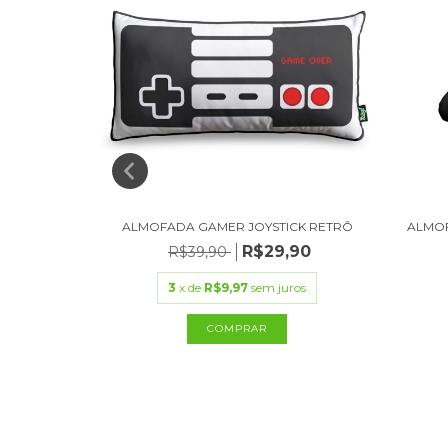
L
ALMOFADA GAMER JOYSTICK RETRÔ
ALMO
,90
R$29,90
R$39,90
ros
3
x de
R$9,97
sem juros