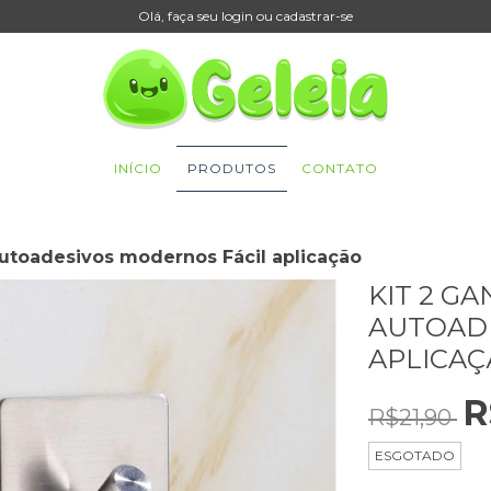
Olá, faça seu login ou cadastrar-se
INÍCIO
PRODUTOS
CONTATO
Autoadesivos modernos Fácil aplicação
KIT 2 G
AUTOADE
APLICA
R
R$21,90
ESGOTADO