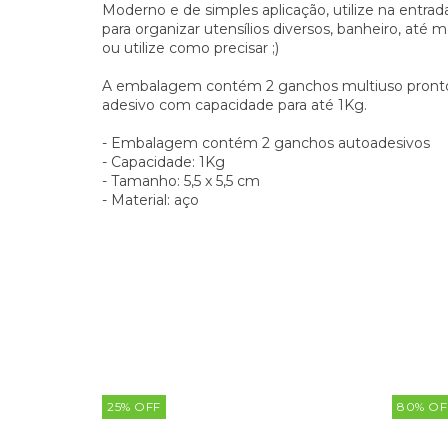
Moderno e de simples aplicação, utilize na entra
para organizar utensílios diversos, banheiro, até
ou utilize como precisar ;)
A embalagem contém 2 ganchos multiuso prontos
adesivo com capacidade para até 1Kg.
- Embalagem contém 2 ganchos autoadesivos
- Capacidade: 1Kg
- Tamanho: 5,5 x 5,5 cm
- Material: aço
25
%
OFF
80
%
OF