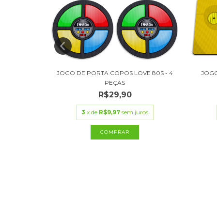
 PIZZA
JOGO DE PORTA COPOS LOVE 80S - 4
JOGO
PEÇAS
R$29,90
ros
3
x de
R$9,97
sem juros