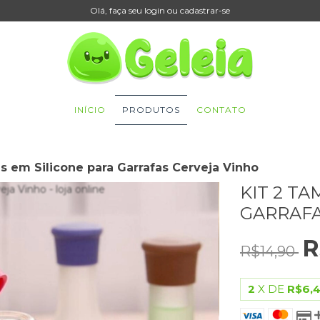
Olá, faça seu login ou cadastrar-se
INÍCIO
PRODUTOS
CONTATO
s em Silicone para Garrafas Cerveja Vinho
KIT 2 T
GARRAFA
R
R$14,90
2
X DE
R$6,