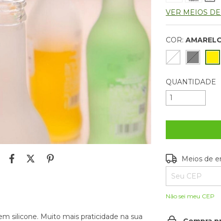
VER MEIOS D
COR:
AMAREL
QUANTIDADE
Entregas para o
Meios de e
Não sei meu CEP
m silicone. Muito mais praticidade na sua
Compra p