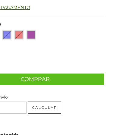
E PAGAMENTO
O
 CEP:
ALTERAR CEP
nvio
CALCULAR
rotegida