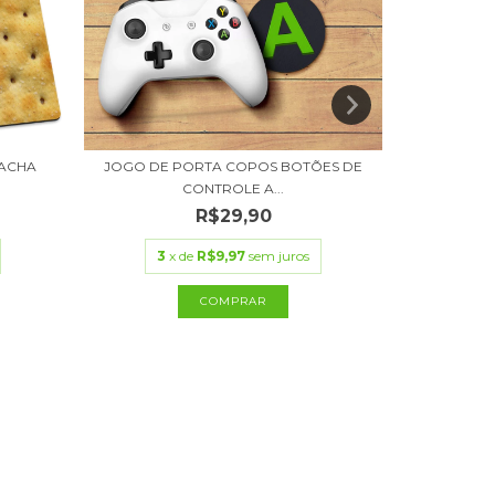
ACHA
JOGO DE PORTA COPOS BOTÕES DE
JOGO DE 
CONTROLE A...
R$29,90
3
x de
R$9,97
sem juros
3