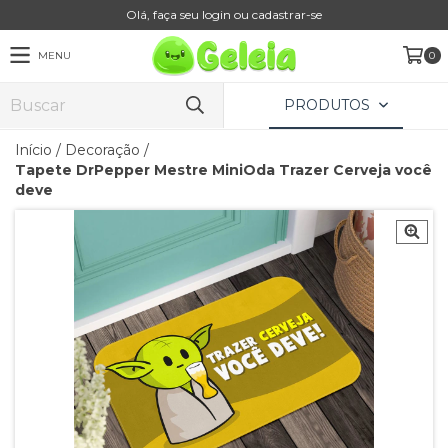
Olá, faça seu login ou cadastrar-se
MENU
0
PRODUTOS
Início
/
Decoração
/
Tapete DrPepper Mestre MiniOda Trazer Cerveja você
deve