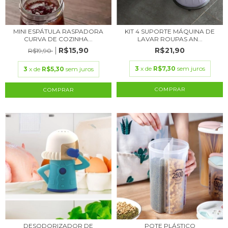
MINI ESPÁTULA RASPADORA
KIT 4 SUPORTE MÁQUINA DE
CURVA DE COZINHA...
LAVAR ROUPAS AN...
R$15,90
R$21,90
R$19,90
3
x de
R$7,30
sem juros
3
x de
R$5,30
sem juros
DESODORIZADOR DE
POTE PLÁSTICO