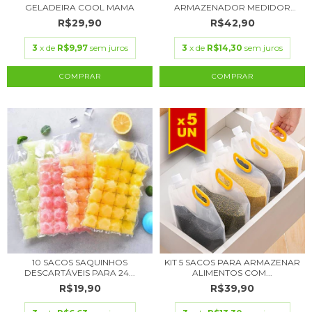
GELADEIRA COOL MAMA
ARMAZENADOR MEDIDOR
COM 4...
R$29,90
R$42,90
3
x de
R$9,97
sem juros
3
x de
R$14,30
sem juros
10 SACOS SAQUINHOS
KIT 5 SACOS PARA ARMAZENAR
DESCARTÁVEIS PARA 24...
ALIMENTOS COM...
R$19,90
R$39,90