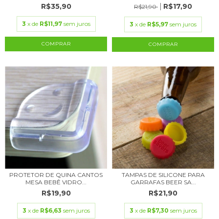
R$35,90
R$17,90
R$21,90
3
x de
R$11,97
sem juros
3
x de
R$5,97
sem juros
COMPRAR
COMPRAR
PROTETOR DE QUINA CANTOS
TAMPAS DE SILICONE PARA
MESA BEBÊ VIDRO...
GARRAFAS BEER SA...
R$19,90
R$21,90
3
x de
R$6,63
sem juros
3
x de
R$7,30
sem juros