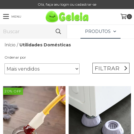
Olá, faça seu login ou cadastrar-se
MENU
0
PRODUTOS
Início
/
Utilidades Domésticas
Ordenar por
FILTRAR
20
%
OFF