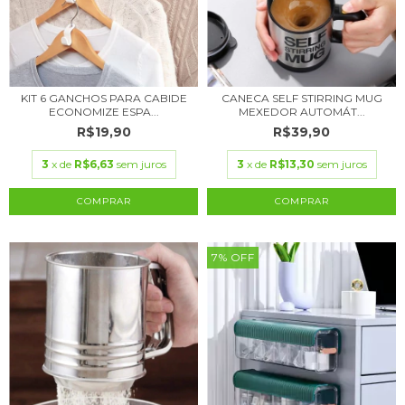
KIT 6 GANCHOS PARA CABIDE
CANECA SELF STIRRING MUG
ECONOMIZE ESPA...
MEXEDOR AUTOMÁT...
R$19,90
R$39,90
3
x de
R$6,63
sem juros
3
x de
R$13,30
sem juros
7
%
OFF