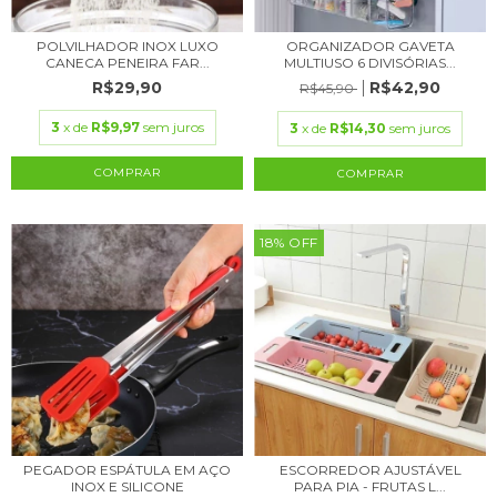
POLVILHADOR INOX LUXO
ORGANIZADOR GAVETA
CANECA PENEIRA FAR...
MULTIUSO 6 DIVISÓRIAS...
R$29,90
R$42,90
R$45,90
3
x de
R$9,97
sem juros
3
x de
R$14,30
sem juros
COMPRAR
18
%
OFF
PEGADOR ESPÁTULA EM AÇO
ESCORREDOR AJUSTÁVEL
INOX E SILICONE
PARA PIA - FRUTAS L...