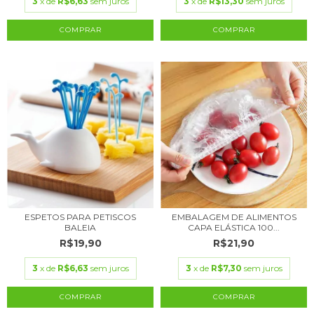
3
x de
R$6,63
sem juros
3
x de
R$13,30
sem juros
ESPETOS PARA PETISCOS
EMBALAGEM DE ALIMENTOS
BALEIA
CAPA ELÁSTICA 100...
R$19,90
R$21,90
3
x de
R$6,63
sem juros
3
x de
R$7,30
sem juros