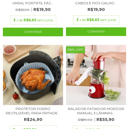
VARAL PORTÁTIL FÁC...
CABOS E FIOS GALHO...
R$19,90
R$19,90
R$25,90
3
x de
R$6,63
sem juros
3
x de
R$6,63
sem juros
COMPRAR
38
%
OFF
PROTETOR FORRO
RALADOR FATIADOR MOEDOR
REUTILIZÁVEL PARA FRITADE...
MANUAL 3 LÂMINAS...
R$24,90
R$55,90
R$89,90