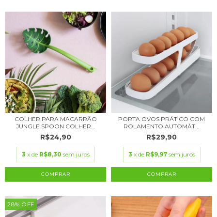
COLHER PARA MACARRÃO
PORTA OVOS PRÁTICO COM
JUNGLE SPOON COLHER...
ROLAMENTO AUTOMÁT...
R$24,90
R$29,90
3
x de
R$8,30
sem juros
3
x de
R$9,97
sem juros
28
%
OFF