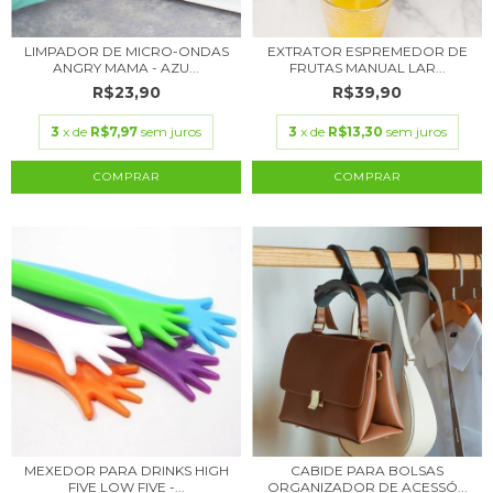
LIMPADOR DE MICRO-ONDAS
EXTRATOR ESPREMEDOR DE
ANGRY MAMA - AZU...
FRUTAS MANUAL LAR...
R$23,90
R$39,90
3
x de
R$7,97
sem juros
3
x de
R$13,30
sem juros
MEXEDOR PARA DRINKS HIGH
CABIDE PARA BOLSAS
FIVE LOW FIVE -...
ORGANIZADOR DE ACESSÓ...