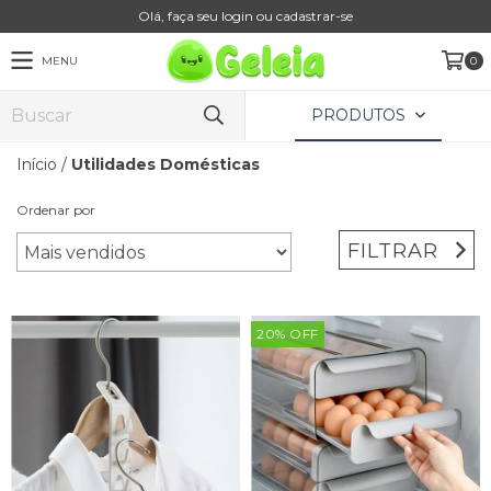
Olá, faça seu login ou cadastrar-se
MENU
0
PRODUTOS
Início
/
Utilidades Domésticas
Ordenar por
FILTRAR
20
%
OFF