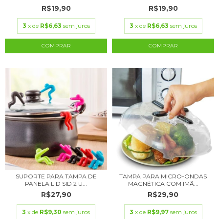
R$19,90
R$19,90
3
x de
R$6,63
sem juros
3
x de
R$6,63
sem juros
COMPRAR
SUPORTE PARA TAMPA DE
TAMPA PARA MICRO-ONDAS
PANELA LID SID 2 U...
MAGNÉTICA COM IMÃ...
R$27,90
R$29,90
3
x de
R$9,30
sem juros
3
x de
R$9,97
sem juros