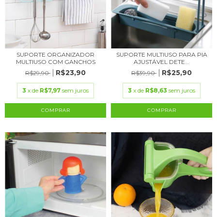
SUPORTE ORGANIZADOR
SUPORTE MULTIUSO PARA PIA
MULTIUSO COM GANCHOS
AJUSTÁVEL DETE...
R$23,90
R$25,90
R$29,90
R$39,90
3
x de
R$7,97
sem juros
3
x de
R$8,63
sem juros
COMPRAR
COMPRAR