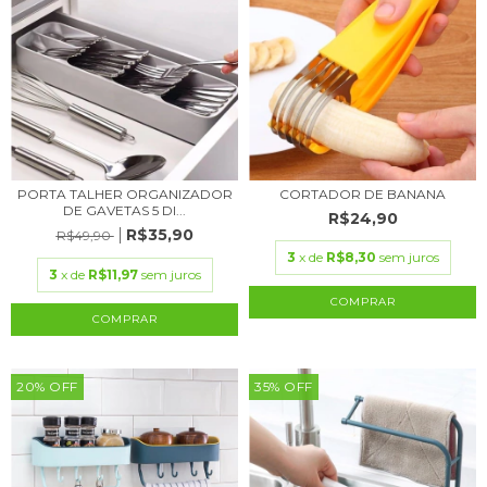
PORTA TALHER ORGANIZADOR
CORTADOR DE BANANA
DE GAVETAS 5 DI...
R$24,90
R$35,90
R$49,90
3
x de
R$8,30
sem juros
3
x de
R$11,97
sem juros
COMPRAR
20
%
OFF
35
%
OFF