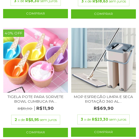
3
x de
R$8,30
sem juros
3
x de
R$18,63
sem juros
COMPRAR
COMPRAR
40
%
OFF
TIGELA POTE PARA SORVETE
MOP ESFREGÃO LIMPA E SECA
BOWL CUMBUCA PA...
ROTAÇÃO 360 AL...
R$11,90
R$69,90
R$19,90
3
x de
R$23,30
sem juros
2
x de
R$5,95
sem juros
COMPRAR