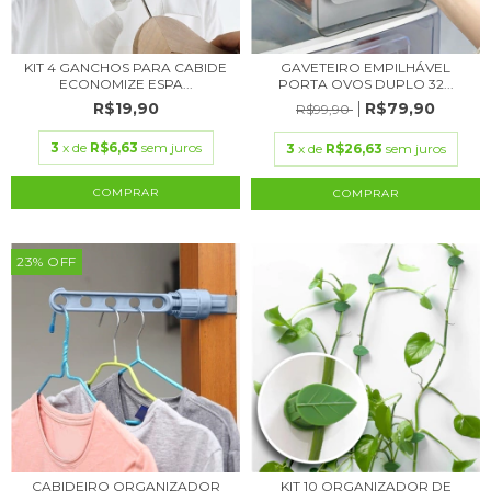
KIT 4 GANCHOS PARA CABIDE
GAVETEIRO EMPILHÁVEL
ECONOMIZE ESPA...
PORTA OVOS DUPLO 32...
R$19,90
R$79,90
R$99,90
3
x de
R$6,63
sem juros
3
x de
R$26,63
sem juros
COMPRAR
23
%
OFF
CABIDEIRO ORGANIZADOR
KIT 10 ORGANIZADOR DE