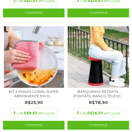
3
x de
R$11,63
sem juros
3
x de
R$36,63
sem juros
COMPRAR
KIT 3 PANOS CORAL SUPER
BANQUINHO RETRÁTIL
ABSORVENTE EM FL...
PORTÁTIL BANCO TELESC...
R$25,90
R$78,90
3
x de
R$8,63
sem juros
3
x de
R$26,30
sem juros