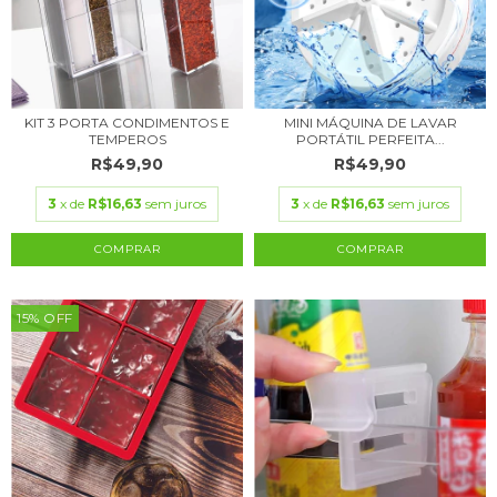
KIT 3 PORTA CONDIMENTOS E
MINI MÁQUINA DE LAVAR
TEMPEROS
PORTÁTIL PERFEITA...
R$49,90
R$49,90
3
x de
R$16,63
sem juros
3
x de
R$16,63
sem juros
15
%
OFF