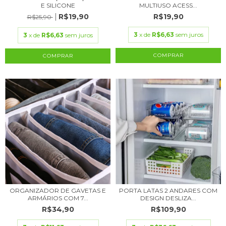
E SILICONE
MULTIUSO ACESS...
R$19,90
R$19,90
R$25,90
3
x de
R$6,63
sem juros
3
x de
R$6,63
sem juros
COMPRAR
COMPRAR
ORGANIZADOR DE GAVETAS E
PORTA LATAS 2 ANDARES COM
ARMÁRIOS COM 7...
DESIGN DESLIZA...
R$34,90
R$109,90