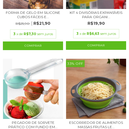
FORMA DE GELO EM SILICONE
KIT 4 DIVISÓRIAS EXPANSÍVEIS
CUBOS FÁCEIS E...
PARA ORGANI...
R$21,90
R$19,90
R$25,90
3
x de
R$6,63
sem juros
3
x de
R$7,30
sem juros
COMPRAR
33
%
OFF
PEGADOR DE SORVETE
ESCORREDOR DE ALIMENTOS
PRÁTICO COM FUNDO EM...
MASSAS FRUTAS LE...