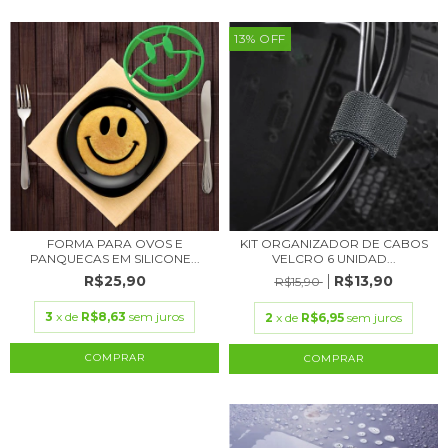
13
%
OFF
FORMA PARA OVOS E
KIT ORGANIZADOR DE CABOS
PANQUECAS EM SILICONE...
VELCRO 6 UNIDAD...
R$25,90
R$13,90
R$15,90
3
x de
R$8,63
sem juros
2
x de
R$6,95
sem juros