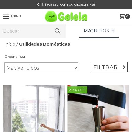
Olá, faça seu login ou cadastrar-se
MENU
0
PRODUTOS
Início
/
Utilidades Domésticas
Ordenar por
FILTRAR
20
%
OFF