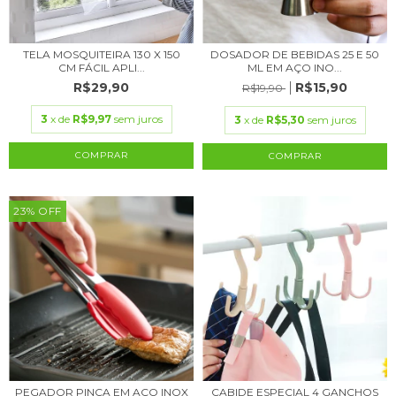
TELA MOSQUITEIRA 130 X 150
DOSADOR DE BEBIDAS 25 E 50
CM FÁCIL APLI...
ML EM AÇO INO...
R$29,90
R$15,90
R$19,90
3
x de
R$9,97
sem juros
3
x de
R$5,30
sem juros
23
%
OFF
PEGADOR PINÇA EM AÇO INOX
CABIDE ESPECIAL 4 GANCHOS