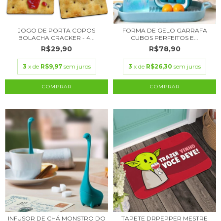
JOGO DE PORTA COPOS
FORMA DE GELO GARRAFA
BOLACHA CRACKER - 4...
CUBOS PERFEITOS E...
R$29,90
R$78,90
3
x de
R$9,97
sem juros
3
x de
R$26,30
sem juros
INFUSOR DE CHÁ MONSTRO DO
TAPETE DRPEPPER MESTRE