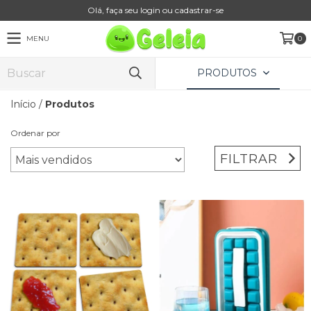
Olá, faça seu login ou cadastrar-se
MENU
0
PRODUTOS
Início
/
Produtos
Ordenar por
FILTRAR