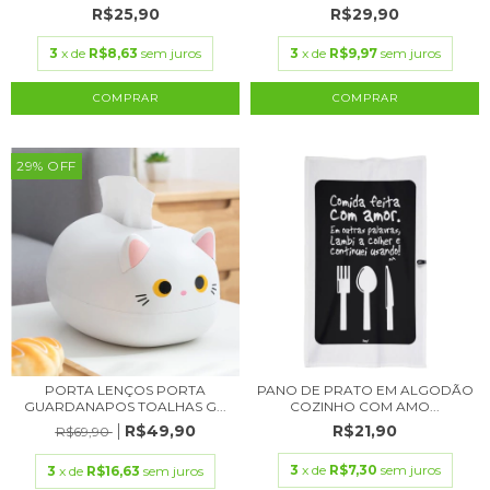
R$25,90
R$29,90
3
x de
R$8,63
sem juros
3
x de
R$9,97
sem juros
29
%
OFF
PORTA LENÇOS PORTA
PANO DE PRATO EM ALGODÃO
GUARDANAPOS TOALHAS G...
COZINHO COM AMO...
R$49,90
R$21,90
R$69,90
3
x de
R$7,30
sem juros
3
x de
R$16,63
sem juros