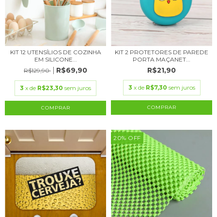
KIT 12 UTENSÍLIOS DE COZINHA
KIT 2 PROTETORES DE PAREDE
EM SILICONE...
PORTA MAÇANET...
R$69,90
R$21,90
R$129,90
3
x de
R$7,30
sem juros
3
x de
R$23,30
sem juros
COMPRAR
20
%
OFF