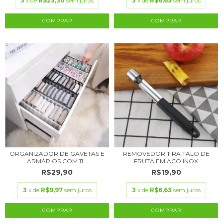
3
x de
R$23,30
sem juros
3
x de
R$6,63
sem juros
COMPRAR
ORGANIZADOR DE GAVETAS E
REMOVEDOR TIRA TALO DE
ARMÁRIOS COM 11...
FRUTA EM AÇO INOX
R$29,90
R$19,90
3
x de
R$9,97
sem juros
3
x de
R$6,63
sem juros
COMPRAR