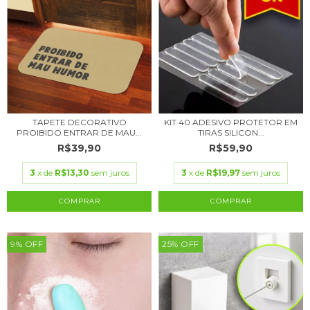
TAPETE DECORATIVO
KIT 40 ADESIVO PROTETOR EM
PROIBIDO ENTRAR DE MAU...
TIRAS SILICON...
R$39,90
R$59,90
3
x de
R$13,30
sem juros
3
x de
R$19,97
sem juros
9
%
OFF
25
%
OFF