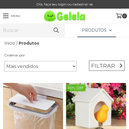
Olá, faça seu login ou cadastrar-se
MENU
0
PRODUTOS
Início
/
Produtos
Ordenar por
FILTRAR
40
%
OFF