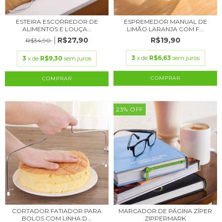
ESTEIRA ESCORREDOR DE
ESPREMEDOR MANUAL DE
ALIMENTOS E LOUÇA...
LIMÃO LARANJA COM F...
R$27,90
R$19,90
R$34,90
3
x de
R$6,63
sem juros
3
x de
R$9,30
sem juros
COMPRAR
23
%
OFF
CORTADOR FATIADOR PARA
MARCADOR DE PÁGINA ZÍPER
BOLOS COM LINHA D...
ZIPPERMARK