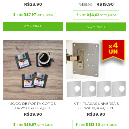
R$23,90
R$19,90
R$25,90
3
x de
R$7,97
sem juros
3
x de
R$6,63
sem juros
COMPRAR
JOGO DE PORTA COPOS
KIT 4 PLACAS UNIVERSAIS
FLOPPY DISK DISQUETE...
DOBRADIÇA AÇO IN...
R$29,90
R$39,90
3
x de
R$9,97
sem juros
3
x de
R$13,30
sem juros