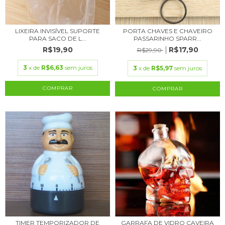
LIXEIRA INVISÍVEL SUPORTE
PORTA CHAVES E CHAVEIRO
PARA SACO DE L...
PASSARINHO SPARR...
R$19,90
R$17,90
R$29,90
3
x de
R$6,63
sem juros
3
x de
R$5,97
sem juros
COMPRAR
TIMER TEMPORIZADOR DE
GARRAFA DE VIDRO CAVEIRA