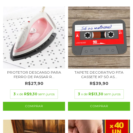
PROTETOR DESCANSO PARA
TAPETE DECORATIVO FITA
FERRO DE PASSAR R...
CASSETE K7 SÓ AS...
R$27,90
R$39,90
3
x de
R$9,30
sem juros
3
x de
R$13,30
sem juros