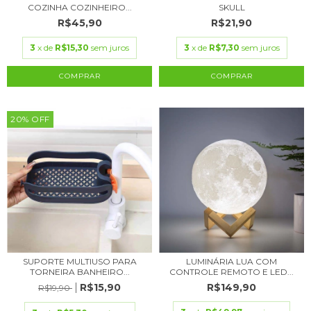
COZINHA COZINHEIRO...
SKULL
R$45,90
R$21,90
3
x de
R$15,30
sem juros
3
x de
R$7,30
sem juros
20
%
OFF
SUPORTE MULTIUSO PARA
LUMINÁRIA LUA COM
TORNEIRA BANHEIRO...
CONTROLE REMOTO E LED...
R$15,90
R$149,90
R$19,90