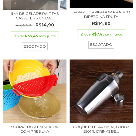
SPRAY BORRIFADOR PRÁTICO
IMÃ DE GELADEIRA FITAS
DIRETO NA FRUTA
CASSETE - 3 UNIDA...
R$14,90
R$14,90
R$30,90
2
x de
R$7,45
sem juros
2
x de
R$7,45
sem juros
ESGOTADO
ESGOTADO
ESCORREDOR EM SILICONE
COQUETELEIRA EM AÇO INOX
COM PRESILHA
550ML DRINKS BE...