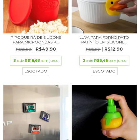
PIPOQUEIRA DE SILICONE
LUVA PARA FORNO PATO
PARA MICROONDAS P...
PATINHO EM SILICONE...
R$49,90
R$12,90
R$69,90
R$15,90
3
x de
R$16,63
sem juros
2
x de
R$6,45
sem juros
ESGOTADO
ESGOTADO