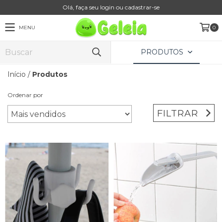
Olá, faça seu login ou cadastrar-se
MENU
0
PRODUTOS
Início
/
Produtos
Ordenar por
FILTRAR