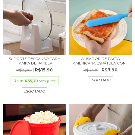
SUPORTE DESCANSO PARA
ALISADOR DE PASTA
TAMPA DE PANELA
AMERICANA ESPÁTULA CON...
R$15,90
R$7,90
R$25,90
R$12,90
ESGOTADO
3
x de
R$5,30
sem juros
ESGOTADO